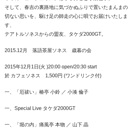
そして、春吉の裏路地に気づかぬふりで置いたまんまの
切ない思いを、駆け足の師走の心に唄でお届けいたしま
す、
テアトルソネスからの盟友、タケダ2000GT。
2015.12月 落語茶屋ソネス 歳暮の会
2015年12月1日(火 )20:00 open/20:30 start
於 カフェソネス 1,500円 (ワンドリンク付)
一、「厄祓い」椿亭 小鈴 ／ 小湊 倫子
一、Special Live タケダ2000GT
一、「堀の内」痛風亭 本物 ／ 山下 晶