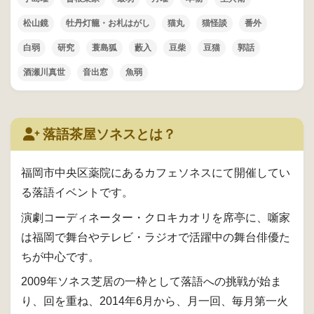
松山鏡
牡丹灯籠・お札はがし
猫丸
猫怪談
番外
白弱
研究
蓑島狐
藪入
豆柴
豆猫
郭話
酒瀬川真世
音出窓
魚弱
落語茶屋ソネスとは？
福岡市中央区薬院にあるカフェソネスにて開催してい
る落語イベントです。
演劇コーディネーター・クロキカオリを席亭に、噺家
は福岡で舞台やテレビ・ラジオで活躍中の舞台俳優た
ちが中心です。
2009年ソネス芝居の一枠として落語への挑戦が始ま
り、回を重ね、2014年6月から、月一回、毎月第一火