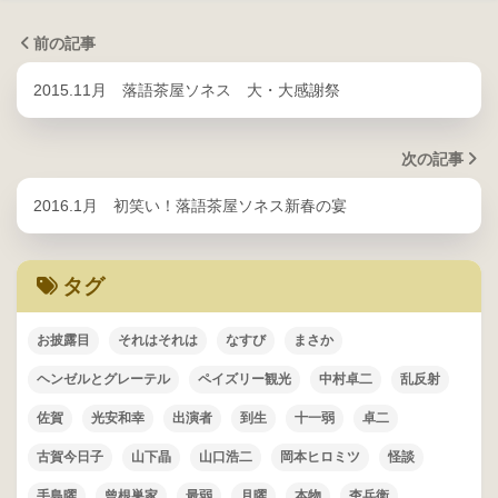
前の記事
2015.11月 落語茶屋ソネス 大・大感謝祭
次の記事
2016.1月 初笑い！落語茶屋ソネス新春の宴
タグ
お披露目
それはそれは
なすび
まさか
ヘンゼルとグレーテル
ペイズリー観光
中村卓二
乱反射
佐賀
光安和幸
出演者
到生
十一弱
卓二
古賀今日子
山下晶
山口浩二
岡本ヒロミツ
怪談
手島曜
曾根巣家
最弱
月曜
本物
杢兵衛