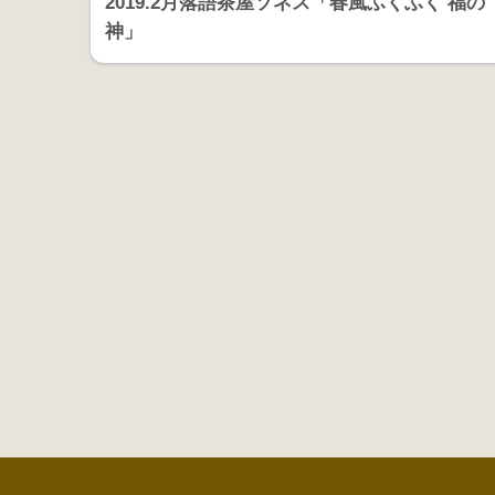
2019.2月落語茶屋ソネス「春風ふくふく 福の
神」