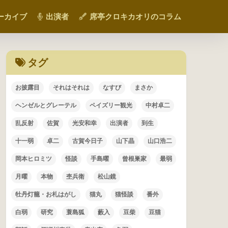
ーカイブ
出演者
席亭クロキカオリのコラム
タグ
お披露目
それはそれは
なすび
まさか
ヘンゼルとグレーテル
ペイズリー観光
中村卓二
乱反射
佐賀
光安和幸
出演者
到生
十一弱
卓二
古賀今日子
山下晶
山口浩二
岡本ヒロミツ
怪談
手島曜
曾根巣家
最弱
月曜
本物
杢兵衛
松山鏡
牡丹灯籠・お札はがし
猫丸
猫怪談
番外
白弱
研究
蓑島狐
藪入
豆柴
豆猫