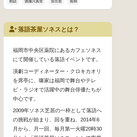
郭話
酒瀬川真世
音出窓
魚弱
落語茶屋ソネスとは？
福岡市中央区薬院にあるカフェソネス
にて開催している落語イベントです。
演劇コーディネーター・クロキカオリ
を席亭に、噺家は福岡で舞台やテレ
ビ・ラジオで活躍中の舞台俳優たちが
中心です。
2009年ソネス芝居の一枠として落語へ
の挑戦が始まり、回を重ね、2014年6
月から、月一回、毎月第一火曜20時30