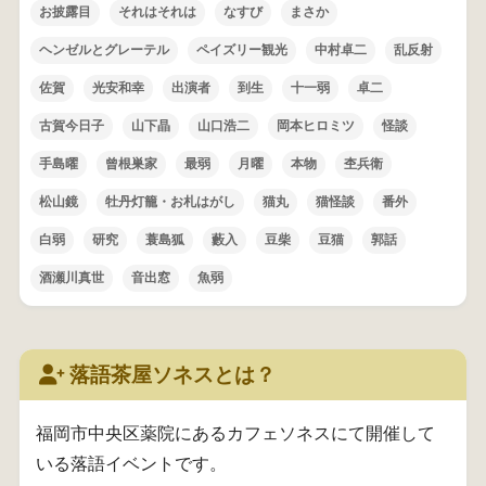
お披露目
それはそれは
なすび
まさか
ヘンゼルとグレーテル
ペイズリー観光
中村卓二
乱反射
佐賀
光安和幸
出演者
到生
十一弱
卓二
古賀今日子
山下晶
山口浩二
岡本ヒロミツ
怪談
手島曜
曾根巣家
最弱
月曜
本物
杢兵衛
松山鏡
牡丹灯籠・お札はがし
猫丸
猫怪談
番外
白弱
研究
蓑島狐
藪入
豆柴
豆猫
郭話
酒瀬川真世
音出窓
魚弱
落語茶屋ソネスとは？
福岡市中央区薬院にあるカフェソネスにて開催して
いる落語イベントです。