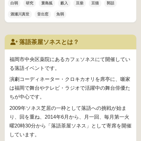
白弱
研究
蓑島狐
藪入
豆柴
豆猫
郭話
酒瀬川真世
音出窓
魚弱
落語茶屋ソネスとは？
福岡市中央区薬院にあるカフェソネスにて開催してい
る落語イベントです。
演劇コーディネーター・クロキカオリを席亭に、噺家
は福岡で舞台やテレビ・ラジオで活躍中の舞台俳優た
ちが中心です。
2009年ソネス芝居の一枠として落語への挑戦が始ま
り、回を重ね、2014年6月から、月一回、毎月第一火
曜20時30分から「落語茶屋ソネス」として寄席を開催
しています。