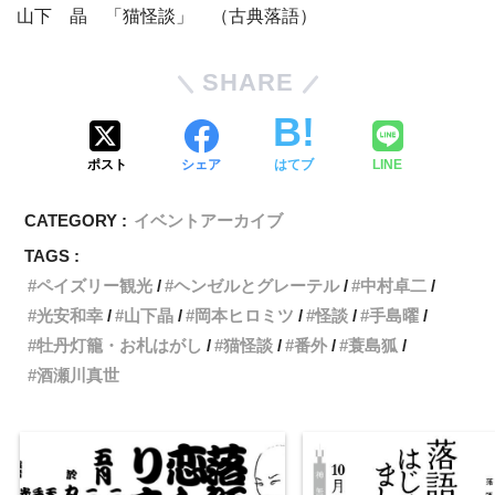
山下 晶 「猫怪談」 （古典落語）
SHARE
ポスト
シェア
はてブ
LINE
CATEGORY :
イベントアーカイブ
TAGS :
ペイズリー観光
ヘンゼルとグレーテル
中村卓二
光安和幸
山下晶
岡本ヒロミツ
怪談
手島曜
牡丹灯籠・お札はがし
猫怪談
番外
蓑島狐
酒瀬川真世