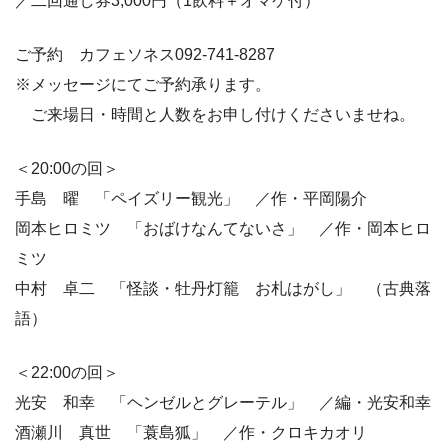
／二回通し券3,000円（1飲料＋オマケ付）
ご予約 カフェソネス092-741-8287
※メッセージにてご予約承ります。
ご来場日・時間と人数をお申し付けくださいませね。
＜20:00の回＞
手島 曜 「ペイズリー観光」 ／作・平岡陽介
岡本ヒロミツ 「おばけなんてないさ」 ／作・岡本ヒロ
ミツ
中村 卓二 「怪談・牡丹灯籠 お札はがし」 （古典落
語）
＜22:00の回＞
光安 和幸 「ヘンゼルとグレーテル」 ／編・光安和幸
酒瀬川 真世 「蓑島狐」 ／作・クロキカオリ