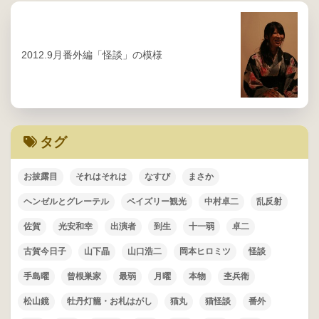
2012.9月番外編「怪談」の模様
タグ
お披露目
それはそれは
なすび
まさか
ヘンゼルとグレーテル
ペイズリー観光
中村卓二
乱反射
佐賀
光安和幸
出演者
到生
十一弱
卓二
古賀今日子
山下晶
山口浩二
岡本ヒロミツ
怪談
手島曜
曾根巣家
最弱
月曜
本物
杢兵衛
松山鏡
牡丹灯籠・お札はがし
猫丸
猫怪談
番外