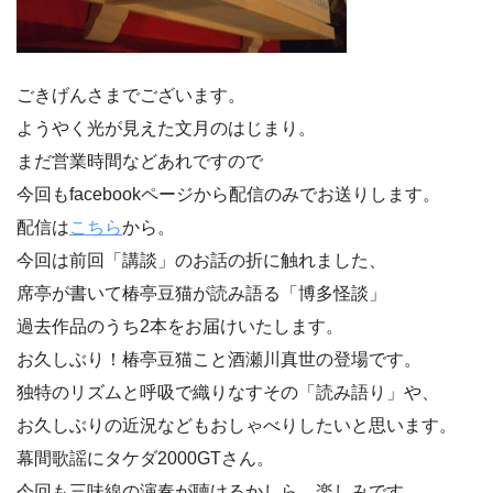
ごきげんさまでございます。
ようやく光が見えた文月のはじまり。
まだ営業時間などあれですので
今回もfacebookページから配信のみでお送りします。
配信は
こちら
から。
今回は前回「講談」のお話の折に触れました、
席亭が書いて椿亭豆猫が読み語る「博多怪談」
過去作品のうち2本をお届けいたします。
お久しぶり！椿亭豆猫こと酒瀬川真世の登場です。
独特のリズムと呼吸で織りなすその「読み語り」や、
お久しぶりの近況などもおしゃべりしたいと思います。
幕間歌謡にタケダ2000GTさん。
今回も三味線の演奏が聴けるかしら。楽しみです。