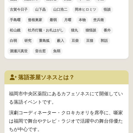
古賀今日子
山下晶
山口浩二
岡本ヒロミツ
怪談
手島曜
曾根巣家
最弱
月曜
本物
杢兵衛
松山鏡
牡丹灯籠・お札はがし
猫丸
猫怪談
番外
白弱
研究
蓑島狐
藪入
豆柴
豆猫
郭話
酒瀬川真世
音出窓
魚弱
落語茶屋ソネスとは？
福岡市中央区薬院にあるカフェソネスにて開催してい
る落語イベントです。
演劇コーディネーター・クロキカオリを席亭に、噺家
は福岡で舞台やテレビ・ラジオで活躍中の舞台俳優た
ちが中心です。