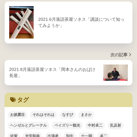
2021.6月落語茶屋ソネス「講談について知っ
てみようか」
次の記事
2021.8月落語茶屋ソネス「岡本さんのおばけ
長屋」
タグ
お披露目
それはそれは
なすび
まさか
ヘンゼルとグレーテル
ペイズリー観光
中村卓二
乱反射
佐賀
光安和幸
出演者
到生
十一弱
卓二