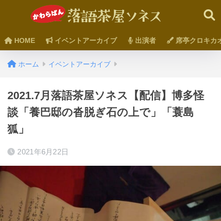
HOME
イベントアーカイブ
出演者
席亭クロキカ
ホーム
イベントアーカイブ
2021.7月落語茶屋ソネス【配信】博多怪
談「養巴邸の沓脱ぎ石の上で」「蓑島
狐」
2021年6月22日