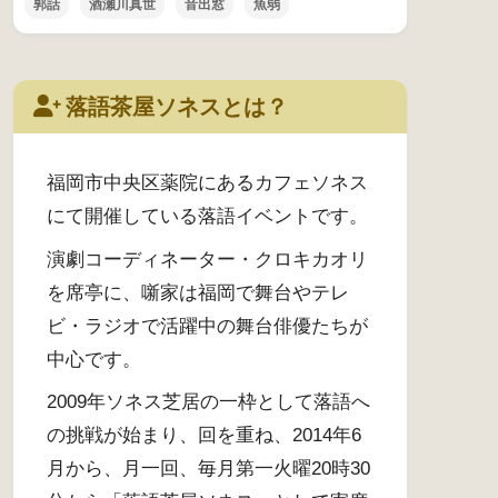
郭話
酒瀬川真世
音出窓
魚弱
落語茶屋ソネスとは？
福岡市中央区薬院にあるカフェソネス
にて開催している落語イベントです。
演劇コーディネーター・クロキカオリ
を席亭に、噺家は福岡で舞台やテレ
ビ・ラジオで活躍中の舞台俳優たちが
中心です。
2009年ソネス芝居の一枠として落語へ
の挑戦が始まり、回を重ね、2014年6
月から、月一回、毎月第一火曜20時30