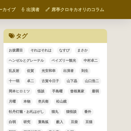
ーカイブ
出演者
席亭クロキカオリのコラム
タグ
お披露目
それはそれは
なすび
まさか
ヘンゼルとグレーテル
ペイズリー観光
中村卓二
乱反射
佐賀
光安和幸
出演者
到生
十一弱
卓二
古賀今日子
山下晶
山口浩二
岡本ヒロミツ
怪談
手島曜
曾根巣家
最弱
月曜
本物
杢兵衛
松山鏡
牡丹灯籠・お札はがし
猫丸
猫怪談
番外
白弱
研究
蓑島狐
藪入
豆柴
豆猫