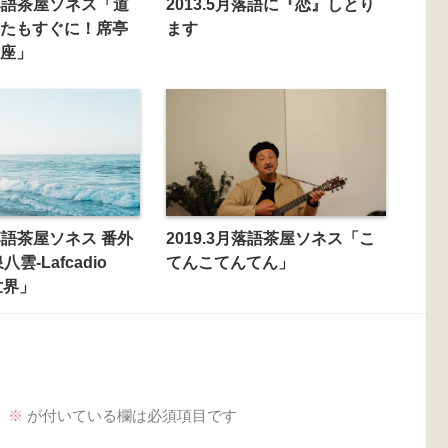
月落語茶屋ソネス「道
2013.5月落語に『恋』しとり
たもすぐに！席亭
ます
座」
月落語茶屋ソネス 番外
2019.3月落語茶屋ソネス「こ
雲-Lafcadio
てんこてんてん」
の世界」
。
※
が付いている欄は必須項目です