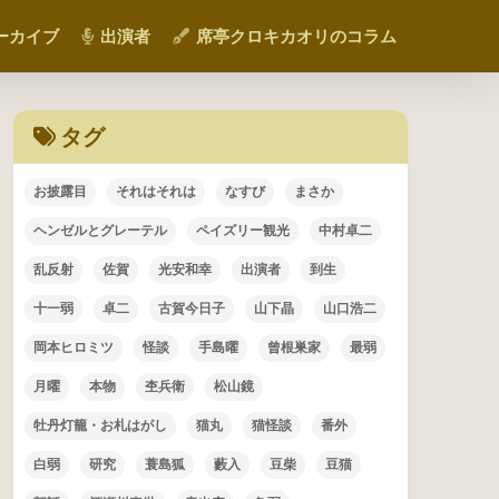
ーカイブ
出演者
席亭クロキカオリのコラム
タグ
お披露目
それはそれは
なすび
まさか
ヘンゼルとグレーテル
ペイズリー観光
中村卓二
乱反射
佐賀
光安和幸
出演者
到生
十一弱
卓二
古賀今日子
山下晶
山口浩二
岡本ヒロミツ
怪談
手島曜
曾根巣家
最弱
月曜
本物
杢兵衛
松山鏡
牡丹灯籠・お札はがし
猫丸
猫怪談
番外
白弱
研究
蓑島狐
藪入
豆柴
豆猫