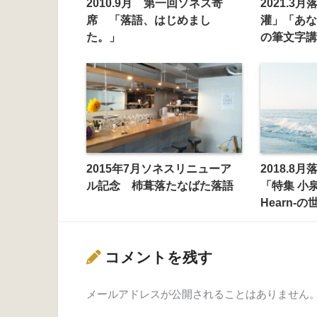
2010.9月 第一回ソネス寄
2021.3
席 「落語、はじめまし
灌」「あな
た。」
の筆文字講
2015年7月ソネスリニューア
2018.8
ル記念 杮葺落たなばた落語
「特集 小泉八
Hearn-
コメントを残す
メールアドレスが公開されることはありません