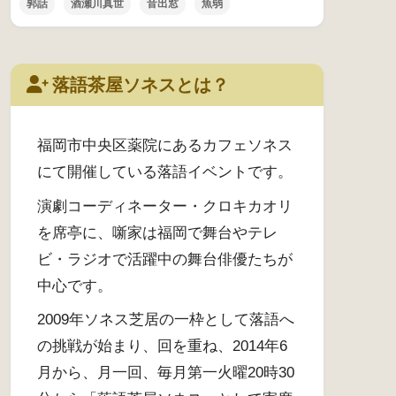
郭話
酒瀬川真世
音出窓
魚弱
落語茶屋ソネスとは？
福岡市中央区薬院にあるカフェソネス
にて開催している落語イベントです。
演劇コーディネーター・クロキカオリ
を席亭に、噺家は福岡で舞台やテレ
ビ・ラジオで活躍中の舞台俳優たちが
中心です。
2009年ソネス芝居の一枠として落語へ
の挑戦が始まり、回を重ね、2014年6
月から、月一回、毎月第一火曜20時30