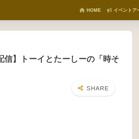
HOME
イベントア
ス【配信】トーイとたーしーの「時そ