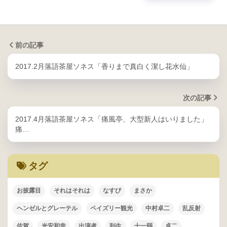
前の記事
2017.2月落語茶屋ソネス「香りまで真白く潔し花水仙」
次の記事
2017.4月落語茶屋ソネス「痛風亭、大型新人はいりました」
痛…
タグ
お披露目
それはそれは
なすび
まさか
ヘンゼルとグレーテル
ペイズリー観光
中村卓二
乱反射
佐賀
光安和幸
出演者
到生
十一弱
卓二