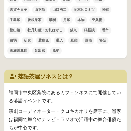
古賀今日子
山下晶
山口浩二
岡本ヒロミツ
怪談
手島曜
曾根巣家
最弱
月曜
本物
杢兵衛
松山鏡
牡丹灯籠・お札はがし
猫丸
猫怪談
番外
白弱
研究
蓑島狐
藪入
豆柴
豆猫
郭話
酒瀬川真世
音出窓
魚弱
落語茶屋ソネスとは？
福岡市中央区薬院にあるカフェソネスにて開催してい
る落語イベントです。
演劇コーディネーター・クロキカオリを席亭に、噺家
は福岡で舞台やテレビ・ラジオで活躍中の舞台俳優た
ちが中心です。