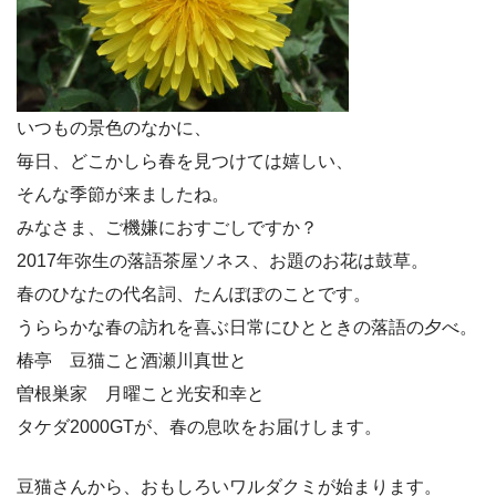
いつもの景色のなかに、
毎日、どこかしら春を見つけては嬉しい、
そんな季節が来ましたね。
みなさま、ご機嫌におすごしですか？
2017年弥生の落語茶屋ソネス、お題のお花は鼓草。
春のひなたの代名詞、たんぽぽのことです。
うららかな春の訪れを喜ぶ日常にひとときの落語の夕べ。
椿亭 豆猫こと酒瀬川真世と
曽根巣家 月曜こと光安和幸と
タケダ2000GTが、春の息吹をお届けします。
豆猫さんから、おもしろいワルダクミが始まります。