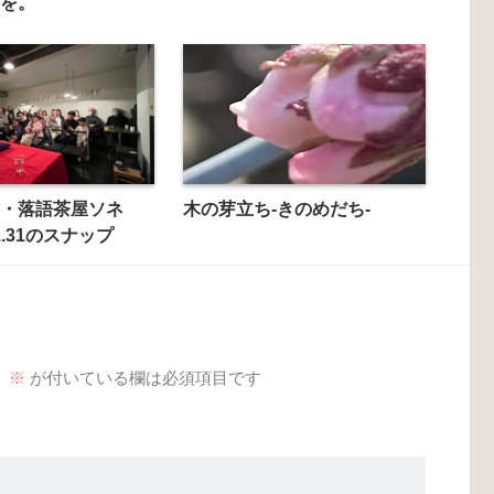
を。
・落語茶屋ソネ
木の芽立ち-きのめだち-
1.31のスナップ
。
※
が付いている欄は必須項目です