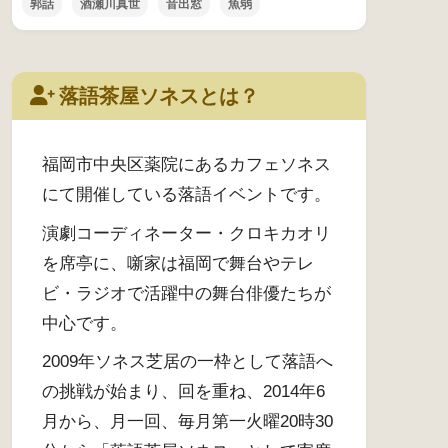
郭話
酒瀬川真世
音出窓
魚弱
落語茶屋ソネスとは？
福岡市中央区薬院にあるカフェソネス
にて開催している落語イベントです。
演劇コーディネーター・クロキカオリ
を席亭に、噺家は福岡で舞台やテレ
ビ・ラジオで活躍中の舞台俳優たちが
中心です。
2009年ソネス芝居の一枠として落語へ
の挑戦が始まり、回を重ね、2014年6
月から、月一回、毎月第一火曜20時30