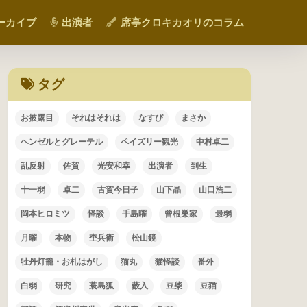
ーカイブ
出演者
席亭クロキカオリのコラム
タグ
お披露目
それはそれは
なすび
まさか
ヘンゼルとグレーテル
ペイズリー観光
中村卓二
乱反射
佐賀
光安和幸
出演者
到生
十一弱
卓二
古賀今日子
山下晶
山口浩二
岡本ヒロミツ
怪談
手島曜
曾根巣家
最弱
月曜
本物
杢兵衛
松山鏡
牡丹灯籠・お札はがし
猫丸
猫怪談
番外
白弱
研究
蓑島狐
藪入
豆柴
豆猫