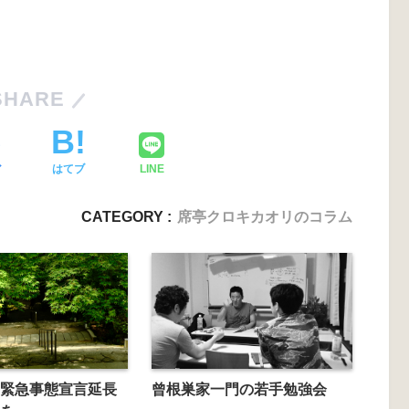
SHARE
ア
はてブ
LINE
CATEGORY :
席亭クロキカオリのコラム
緊急事態宣言延長
曾根巣家一門の若手勉強会